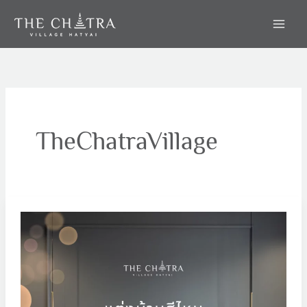
Skip
to
content
TheChatraVillage
แต่ง
บ้าน
สี
ไหน
ช่วย