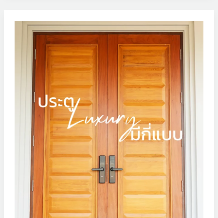
ประตู
แบบ
Luxury
มี
กี่
แบบ