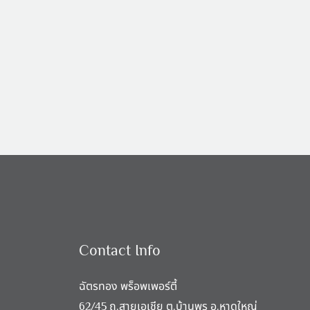
Contact Info
ฉัตรทอง พร็อพเพอร์ตี้
62/45 ถ.สายเอเชีย ต.บ้านพรุ อ.หาดใหญ่