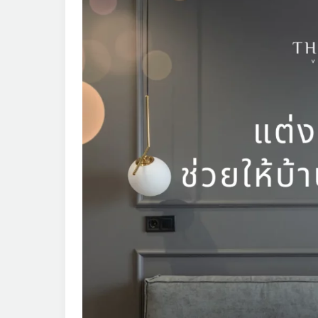
ไหน
ช่วย
ให้
บ้าน
เย็น
อยู่
สบาย