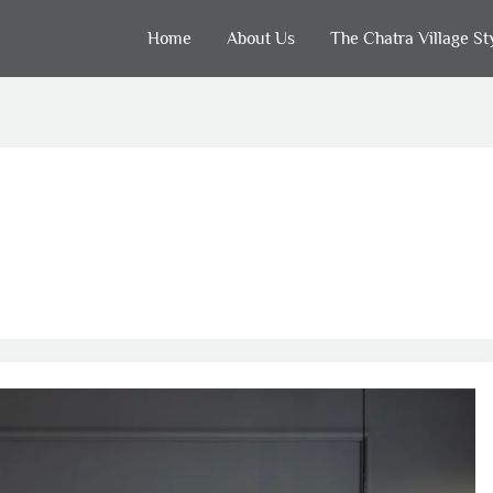
Home
About Us
The Chatra Village St