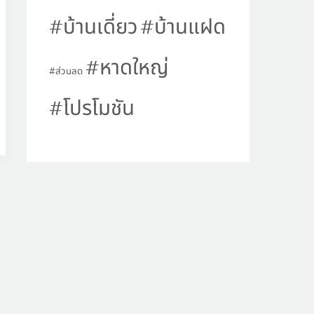
บ้านเดี่ยว
บ้านแฝด
หาดใหญ่
ส่วนลด
โปรโมชัน