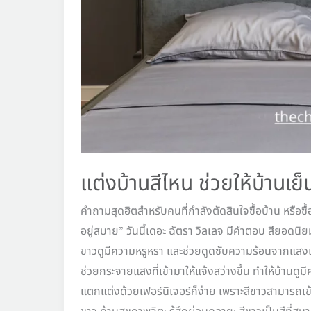
แต่งบ้านสีไหน ช่วยให้บ้านเย็
คำถามสุดฮิตสำหรับคนที่กำลังตัดสินใจซื้อบ้าน หรือซื
อยู่สบาย” วันนี้เดอะ ฉัตรา วิลเลจ มีคำตอบ สียอดนิยมที
ขาวดูมีความหรูหรา และช่วยดูดซับความร้อนจากแสงแด
ช่วยกระจายแสงที่เข้ามาให้แจ้งสว่างขึ้น ทำให้บ้านดู
แตกแต่งด้วยเฟอร์นิเจอร์ก็ง่าย เพราะสีขาวสามารถเข