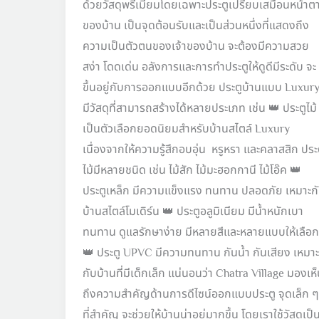
ด้วยวัสดุพรีเมียมโดยเฉพาะประตูเปรียบเสมือนหน้าต
ของบ้าน เป็นจุดต้อนรับและเป็นส่วนหนึ่งที่แสดงถึง
ความเป็นตัวตนของเจ้าของบ้าน จะต้องมีความสวย
สง่า โดดเด่น อลังการและการทำประตูให้ดูดีมีระดับ จะ
ขึ้นอยู่กับการออกแบบอีกด้วย ประตูบ้านแบบ Luxur
มีวัสดุที่สามารถสร้างได้หลายประเภท เช่น 👑 ประตูไม้
เป็นตัวเลือกยอดนิยมสำหรับบ้านสไตล์ Luxury
เนื่องจากให้ความรู้สึกอบอุ่น หรูหรา และคลาสสิก ประ
ไม้มีหลายชนิด เช่น ไม้สัก ไม้มะฮอกกานี ไม้โอ๊ค 👑
ประตูเหล็ก มีความแข็งแรง ทนทาน ปลอดภัย เหมาะก
บ้านสไตล์โมเดิร์น 👑 ประตูอลูมิเนียม มีน้ำหนักเบา
ทนทาน ดูแลรักษาง่าย มีหลายสีและหลายแบบให้เลือก
👑 ประตู UPVC มีความทนทาน กันน้ำ กันเสียง เหมาะ
กับบ้านที่มีเด็กเล็ก แน่นอนว่า Chatra Village มองเห
ถึงความสำคัญด้านการดีไซน์ออกแบบประตู จุดเล็ก ๆ
ที่สำคัญ จะช่วยให้บ้านน่าอยู่มากขึ้น โดยเราใช้วัสดุเป็